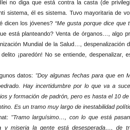
lei no diga que está contra la casta (de privileg
anti sistema, él es sistema. Tuvo mayoritaria de vo
é dicen los jóvenes?
“Me gusta porque dice que to
que está planteando? Venta de órganos…, algo pr
anización Mundial de la Salud…, despenalización 
delito ¡paredón! No se entiende, despenalizar, e
lgunos datos:
"Doy algunas fechas para que en M
drado. Hay incertidumbre por lo que va a suce
nios y formación de padrón, pero es hasta el 10 
tino. Es un tramo muy largo de inestabilidad políti
nat:
"Tramo larguísimo…, con lo que está pasan
eza y miseria la gente está desesperada…, de t