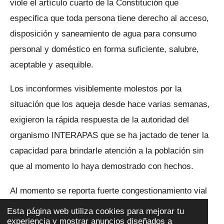
viole el artículo cuarto de la Constitución que
especifica que toda persona tiene derecho al acceso,
disposición y saneamiento de agua para consumo
personal y doméstico en forma suficiente, salubre,
aceptable y asequible.
Los inconformes visiblemente molestos por la
situación que los aqueja desde hace varias semanas,
exigieron la rápida respuesta de la autoridad del
organismo INTERAPAS que se ha jactado de tener la
capacidad para brindarle atención a la población sin
que al momento lo haya demostrado con hechos.
Al momento se reporta fuerte congestionamiento vial
en la zona derivado de la amplia concentración de
Esta página web utiliza cookies para mejorar tu
experiencia y mostrar anuncios diseñados a
ciudadanos que se encuentran en el lugar.