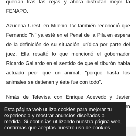
querían tras las rejas y ahora disfrutan mejor la
FENAPO.
Azucena Uresti en Milenio TV también reconoció que
Fernando "N" ya esté en el Penal de la Pila en espera
de la definición de su situación jurídica por parte del
juez. Ella resaltó lo que mencionó el gobernador
Ricardo Gallardo en el sentido de que el tiburón había
actuado peor que un animal, "porque hasta los
animales se detienen y éste fue con todo".
Nmás de Televisa con Enrique Acevedo y Javier
Alatorre de TVAzteca también destacaron la nota en
Esta página web utiliza cookies para mejorar tu
experiencia y mostrar anuncios diseñados a
sus espacios.
medida. Si continúas utilizando nuestra página web,
confirmas que aceptas nuestro uso de cookies.
© 2023 - 2026 ajedrezpoliticoslp