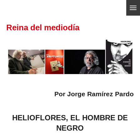
Ir
ajedrezpoliticoslp
al
Reina del mediodía
contenido
principal
Por
Jorge Ramírez Pardo
HELIOFLORES, EL HOMBRE DE
NEGRO